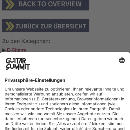
Zu den Kategorien:
▶ 
E-Gitarre
▶ 
Bass
▶ 
Akustikgitarre
Suchen
Suchen