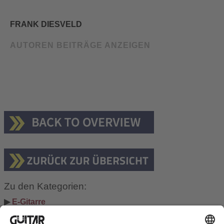
FRANK DIESVELD
AUTOREN BEITRÄGE ANZEIGEN
Zu den Kategorien:
▶ 
E-Gitarre
▶ 
Bass