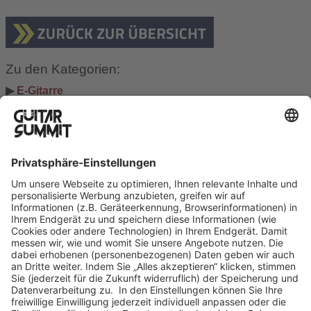
Zu den Kategorien:
▶ 
E-Gitarre
▶ 
Bass
▶ 
Akustikgitarre
Suchen
Suchen